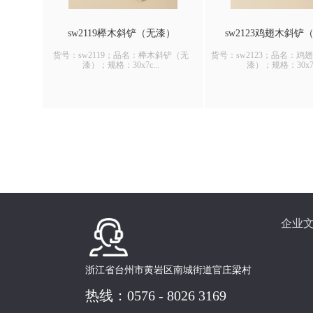
sw2119榉木斜铲（无漆）
sw2123鸡翅木斜铲
货号：sw2119；品名：榉木斜铲（无
货号：sw2123；品名：鸡
漆）；规格：30x7c...
漆）；规格：30x7.
企业
浙江省台州市黄岩区南城街道官庄梁村
热线：0576 - 8026 3169