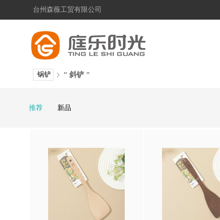
台州森薇工贸有限公司
锅铲
" 斜铲 "
推荐
新品