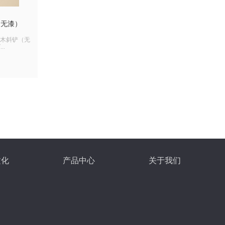
（无漆）
翅木斜铲（无
..
文化
产品中心
关于我们